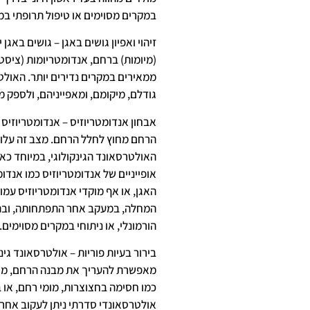
במקרים מסוימים או טיפול תרופתי במ
זיהוי ואפיון גושים באגן – גושים באגן 
(מיומות) ברחם, אנדומטריומות (ציסטו
ממאירים במקרים נדירים יותר. האולט
גודלם, מיקומם, ומאפייניהם, ולספק מ
אבחון אנדומטריוזיס – אנדומטריוזיס
הרחם מחוץ לחלל הרחם. מצב זה עלול ל
האולטרסאונד הגינקולוגי, במיוחד כא
אופייניים של אנדומטריוזיס כמו אנדו
האגן, או אף מוקדי אנדומטריוזיס עמ
המחלה, במעקב אחר התפתחותה, ובתכנ
הורמונלי, או ניתוחי במקרים מסוימים.
בירור בעיות פוריות – אולטרסאונד גינק
מאפשרת להעריך את מבנה הרחם, מצב 
כמו חסימה בחצוצרות, מומי רחם, א
אולטרסאונדי סדרתי ניתן לעקוב אחר