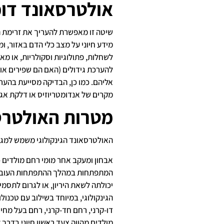
אולטרסאונד דו
שיטה זו מאפשרת להעריך את זרימת ה
מידע חיוני על מצב כלי הדם באזור, ו
לשחלות, פתולוגיות וסקולריות, או מא
להערכת גידולים (האם הם שפירים או
אליהם. כמו כן, הבדיקה מסייעת בהער
מקרים של אנדומטריוזיס או דלקת אגן
מטרות האולטרסא
האולטרסאונד הגינקולוגי משמש למגוו
אבחון ומעקב אחר מומי רחם מולדים 
המתפתחות במהלך ההתפתחות העוברית.
יכולתה לשאת היריון, או לגרום לתסמי
הגינקולוגי, במיוחד בשילוב עם טכנו
דו-קרני, רחם חד-קרני, רחם בעל מחיצ
מולדים מהווה צעד ראשון חיוני בדרך 