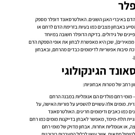
פלר
דם באיברי האגן השונים. האולטרסאונד דופלר מספק
מסייע באבחון מצבים כמו בעיות בזרימת הדם לרחם או
פיינים של גידולים. בדיקת הדופלר חשובה במיוחד
 ממאירים), שכן היא מאפשרת לבחון את אופי הספקת הדם
כת סיבות אפשריות לדימומים כבדים מהרחם, ובאבחון
.
ונד הגינקולוגי
ן רחב של מטרות אבחוניות:
– מומי רחם מולדים הם אנומליות במבנה הרחם
 מומים אלה עשויים להשפיע על פוריות האישה, על
נים כמו כאבים ודימומים חריגים. האולטרסאונד
לוגיית תלת-מימד, מאפשר לאבחן בדייקנות מומים כמו רחם
ה, או אנומליות אחרות. אבחון מדויק של מומי רחם
לטיפול מתאים, אשר עשוי לכלול התערבות כירורגית