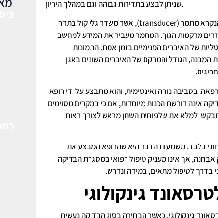
מאמ
שניתן לבצע בתדירות גבוהה וגם במהלך היריון.
ציס
הבדיקה מתבצעת באמצעות מכשיר הנקרא מתמר (transducer), אשר משדר גלי קול בתדר
חזרים מרקמות הגוף. המתמר מעביר את המידע למחשב
טליות של האיברים הפנימיים בזמן אמת. התמונות
המבנה, הגודל והמרקם של האיברים השונים באגן
ריגים.
אה, בסביבה נוחה ואינטימית, והוא מתבצע על ידי רופא
דיקה אינה דורשת הכנות מיוחדות, אם כי במקרים מסוימים
תתבקשי למלא את שלפוחית השתן מראש לצורך ראות
רחם
בחוני בלבד. משמעות הדבר היא שהרופא המבצע את
בחנה, אך אינו מעניק טיפול רפואי במסגרת הבדיקה
י בדרך לטיפול מתאים, במידה ונדרש.
טרסאונד גינקולוגי
סאונד גינקולוגי, כאשר הבחירה בסוג הבדיקה נעשית