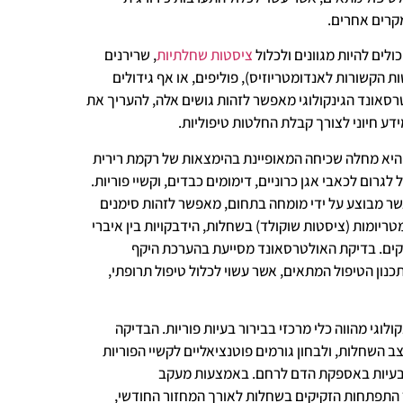
קרים אחרים.
יכולים להיות מגוונים ולכלול
ציסטות שחלתיות
, שרירנים
ת הקשורות לאנדומטריוזיס), פוליפים, או אף גידולים
רסאונד הגינקולוגי מאפשר לזהות גושים אלה, להעריך את
ידע חיוני לצורך קבלת החלטות טיפוליות.
 היא מחלה שכיחה המאופיינת בהימצאות של רקמת רירית
גרום לכאבי אגן כרוניים, דימומים כבדים, וקשיי פוריות.
שר מבוצע על ידי מומחה בתחום, מאפשר לזהות סימנים
מטריומות (ציסטות שוקולד) בשחלות, הידבקויות בין איברי
וקים. בדיקת האולטרסאונד מסייעת בהערכת היקף
ון הטיפול המתאים, אשר עשוי לכלול טיפול תרופתי,
ולוגי מהווה כלי מרכזי בבירור בעיות פוריות. הבדיקה
השחלות, ולבחון גורמים פוטנציאליים לקשיי הפוריות
ו בעיות באספקת הדם לרחם. באמצעות מעקב
 התפתחות הזקיקים בשחלות לאורך המחזור החודשי,