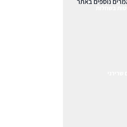
רים נוספים באתר
טות בשחלות
 שרירני