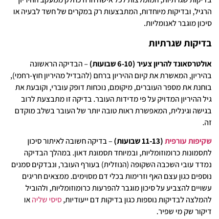
הרגיל, ובדיקות מיוחדות, המתבצעות רק במקרים של חשד לבעיה או
סיכון מוגבר לאנומליות.
בדיקות שגרתיות
אולטרסאונד להריון צעיר (6-10 שבועות)
– הבדיקה הראשונה
בהיריון, המאשרת את קיום ההיריון ברחם (להבדיל מהיריון חוץ-רחמי),
בוחנת את מספר העוברים, מיקומם, נוכחות דופק עוברי, וקובעת את
גיל ההיריון המדויק על פי מדידות העובר. בדיקה זו מתבצעת לרוב
בגישה וגינלית, המאפשרת ראות טובה יותר של העובר בשלב מוקדם
זה.
שקיפות עורפית
(11-13 שבועות)
– בדיקה חשובה לאיתור סיכון
לתסמונות כרומוזומליות, ובמיוחד תסמונת דאון. במהלך הבדיקה
נמדד עובי השכבה השקופה (הנוזלית) בעורף העובר, ונבדקים סמנים
נוספים כגון עצם האף וזרימות בכלי דם מסוימים. ממצאים חריגים
עשויים להצביע על סיכון מוגבר להפרעות כרומוזומליות, ולהוביל
להמלצה לבדיקות נוספות כגון בדיקות דם ייעודיות,
סיסי שליה
או
דיקור שק מי שפיר.