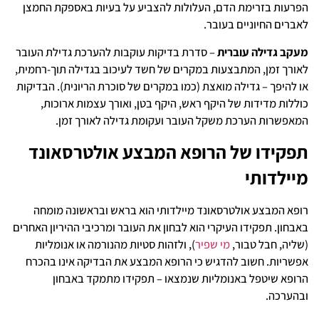
הפרעות בזרימת הדם, העלולות להצביע על בעיות באספקת החמצן
לאברים החיוניים בעובר.
מעקב גדילה עוברית
– סדרת בדיקות עוקבות להערכת גדילת העובר
לאורך זמן, המתבצעות במקרים של חשד לעיכוב בגדילה תוך-רחמית,
או להיפך – גדילה מואצת (כמו במקרים של סוכרת הריונית). הבדיקות
כוללות מדידות של היקף ראש, היקף בטן, ואורך עצמות ארוכות,
המאפשרות הערכת משקל העובר ועקומת גדילה לאורך זמן.
תפקידו של הרופא המבצע אולטרסאונד
מיילדותי
רופא המבצע אולטרסאונד מיילדותי הוא בראש ובראשונה מומחה
באבחון. תפקידו העיקרי הוא לבחון את העובר ומרכיבי ההיריון האחרים
(שליה, חבל טבור,
מי שפיר
), ולזהות סטיות מהנורמה או אנומליות
אפשריות. חשוב להדגיש כי הרופא המבצע את הבדיקה אינו בהכרח
הרופא שיטפל באנומליות שנמצאו – תפקידו מתמקד באבחון
ובהערכה.