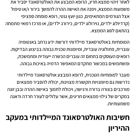
לאחר זיהוי ממצא חריג, הרופא המבצע את האולטרסאונד יסביר את
משמעות הממצא, ויפנה את האישה ההרה להמשך בירור ו/או טיפול
אצל הגורמים המתאימים, כגון יועץ גנטי, רופא מומחה ספציפי
(קרדיולוג ילדים, נוירולוג ילדים, כירורג ילדים), או מרכז רפואי מתמחה
בהתאם לסוג הממצא.
המומחיות באולטרסאונד מיילדותי דורשת ידע נרחב באנטומיה
עוברית, פתולוגיה עוברית, ומיומנות טכנית גבוהה בביצוע הבדיקות.
רופאים העוסקים בתחום זה עוברים הכשרה ייעודית ומתמשכת,
ומשתמשים במכשור מתקדם המאפשר הדמיה באיכות גבוהה.
מעבר למומחיות הטכנית, לרופא המבצע אולטרסאונד מיילדותי
נדרשות גם מיומנויות תקשורת מצוינות, יכולת להסביר ממצאים
מורכבים בצורה ברורה ורגישה, ויכולת לתמוך באישה ההרה ובבן זוגה
במקרים של גילוי ממצאים חריגים, אשר עלולים לעורר חרדה ודאגה
משמעותיות.
חשיבות האולטרסאונד המיילדותי במעקב
ההיריון