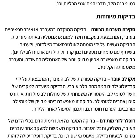
כמו מבנה הלב, חדרי המח אגני הכליות וכו'.
בדיקות מיוחדות
סקירת מערכות מכוונת
– בדיקה ממוקדת במערכת או איבר ספציפיים
בעובר, המתבצעת בעקבות חשד למום או אנומליה באותה מערכת.
הבדיקה נעשית על ידי מומחה לאולטרסאונד מיילדותי, ולעתים
בשיתוף עם מומחים נוספים (כגון קרדיולוג ילדים או נוירולוג ילדים).
בדיקה זו מאפשרת אפיון מדויק יותר של האנומליה החשודה, והערכת
משמעותה הקלינית.
אקו לב עובר
– בדיקה מפורטת של לב העובר, המתבצעת על ידי
קרדיולוג ילדים המתמחה בלב עוברי. הבדיקה מיועדת למקרים של
חשד למומי לב, היסטוריה משפחתית של מחלות לב מולדות, או גורמי
סיכון אחרים למומי לב. בדיקה זו מאפשרת זיהוי מדויק של מומי לב
מורכבים, הערכת חומרתם, ותכנון הטיפול לאחר הלידה.
דופלר לזרימות דם
– בדיקה המעריכה את זרימת הדם בכלי הדם של
העובר, השליה, וחבל הטבור. הבדיקה משמשת למעקב אחר עוברים
בסיכון לבעיות גדילה, מיעוט מי שפיר, וכו'. בדיקת דופלר יכולה לזהות