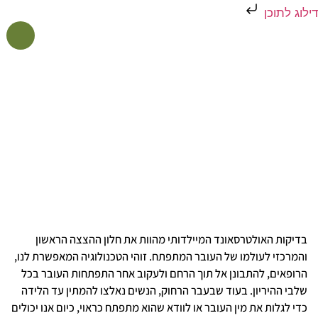
דילוג לתוכן
אולטרסאונד גניקולוגי
אולטרסאונד מיילדותי
בדיקות הריון פולשניות
דף הבית
»
אולטרסאונד מיילדותי
אולטרסאונד מיילדותי
בדיקות האולטרסאונד המיילדותי מהוות את חלון ההצצה הראשון
והמרכזי לעולמו של העובר המתפתח. זוהי הטכנולוגיה המאפשרת לנו,
הרופאים, להתבונן אל תוך הרחם ולעקוב אחר התפתחות העובר בכל
שלבי ההיריון. בעוד שבעבר הרחוק, הנשים נאלצו להמתין עד הלידה
כדי לגלות את מין העובר או לוודא שהוא מתפתח כראוי, כיום אנו יכולים