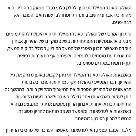
האולטרסאונד המיילדותי הפך לחלק בלתי נפרד ממעקב ההיריון, הוא
מהווה כלי אבחוני חשוב ביותר ותרומתו לבריאות האם והעובר היא
רבת-פנים.
היתרון המרכזי של האולטרסאונד המיילדותי הוא היכולת לזהות מומים
מבניים או אנומליות התפתחותיות בשלב מוקדם של ההיריון. אבחון
מוקדם מאפשר תכנון מיטבי של המשך ההיריון, הכולל בדיקות המשך,
התייעצות עם מומחים רלוונטיים, ולעיתים אף התערבות רפואית
תוך-רחמית במקרים מסוימים.
באמצעות האולטרסאונד המיילדותי ניתן לקבוע באופן מדויק את גיל
ההיריון, דבר המסייע לניהולו התקין. מדידות העובר בשבועות
הראשונים של ההיריון מספקות את התיארוך המדויק ביותר. בהמשך גם
ניתן לעקוב באמצעותו אחר גדילת העובר ולאתר בעיות הדורשות
התייחסות כזו או אחרת. אבחון הריון תאומים או יותר מתבצע גם הוא
באמצעות אולטרסאונד, ומאפשר מעקב מותאם להריון מסוג זה,
הנחשב להריון בסיכון גבוה יותר.
מלבד העובר עצמו, האולטרסאונד מאפשר הערכה של מרכיבי ההיריון