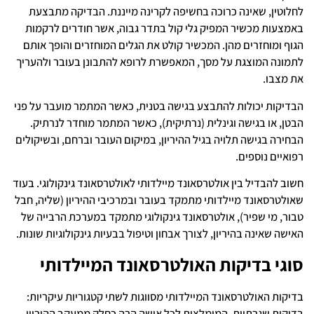
לחלוטין, שאינה כרוכה בחשיפה לקרינה מייננת. הבדיקה מתבצעת
באמצעות מכשיר המפיק גלי קול בתדר גבוה, אשר חודרים לרקמות
הגוף ומוחזרים מהן. המכשיר קולט את הגלים המוחזרים והופך אותם
לתמונה המוצגת על מסך, המאפשרת לרופא להתבונן בעובר ולהעריך
את מצבו.
הבדיקות יכולות להתבצע בגישה בטנית, כאשר המתמר מועבר על פני
הבטן, או בגישה וגינלית (נרתיקית), כאשר המתמר מוחדר לנרתיק.
הבחירה בגישה תלויה בגיל ההיריון, במיקום העובר וברחם, ובשיקולים
רפואיים נוספים.
חשוב להבדיל בין אולטרסאונד מיילדותי לאולטרסאונד גינקולוגי. בעוד
שאולטרסאונד מיילדותי מתמקד בעובר ובמרכיבי ההיריון (שליה, חבל
טבור, מי שפיר), אולטרסאונד גינקולוגי מתמקד במערכת הרבייה של
האישה שאינה בהיריון, לצורך אבחון וטיפול בבעיות גינקולוגיות שונות.
סוגי בדיקות האולטרסאונד המיילדותי
בדיקות האולטרסאונד המיילדותי מסווגות לשתי קטגוריות עיקריות:
בדיקות שגרתיות, המומלצות לכל אישה הרה כחלק ממעקב ההיריון