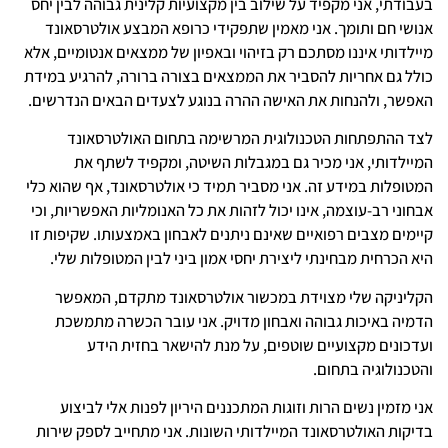
בעבודתי, אני מקפיד על שילוב בין מקצועיות קלינית גבוהה לבין יחס
אנושי חם ותומך. אני מאמין שתפקידי כרופא המבצע אולטרסאונד
מיילדותי איננו מסתכם רק בזיהוי ובאפיון של ממצאים אנטומיים, אלא
כולל גם אחריות להסביר את הממצאים בצורה ברורה, להרגיע במידת
האפשר, ולהנחות את האישה ההרה בנוגע לצעדים הבאים הנדרשים.
לצד ההתפתחות הטכנולוגית המרשימה בתחום האולטרסאונד
המיילדותי, אני מכיר גם במגבלות השיטה, ומקפיד לשתף את
המטופלות במידע זה. אני מסביר תמיד כי אולטרסאונד, אף שהוא כלי
אבחוני רב-עוצמה, אינו יכול לזהות את כל האנומליות האפשריות, וכי
קיימים מצבים רפואיים שאינם ניתנים לאבחון באמצעותו. שקיפות זו
היא הכרחית מבחינתי ליצירת יחסי אמון ביני לבין המטופלות שלי.
הקליניקה שלי מצוידת במכשור אולטרסאונד מתקדם, המאפשר
הדמיה באיכות גבוהה ואבחון מדויק. אני עובר הכשרה מתמשכת
ועדכונים מקצועיים שוטפים, על מנת להישאר בחזית הידע
והטכנולוגיה בתחום.
אני מזמין נשים הרות וזוגות המתכננים היריון לפנות אלי לביצוע
בדיקות האולטרסאונד המיילדותי השונות. אני מתחייב לספק שירות