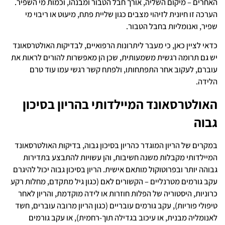
האחרים – מיקום השליה, אורך חבל הטבור ומבנהו, וכמות מי השפיר.
הערכה זו חיונית לזיהוי מצבים כגון שליית פתח, מיעוט או ריבוי מי
שפיר, ואנומליות בחבל הטבור.
כדאי לציין כאן, כי מעבר ליתרונות הרפואיים, לבדיקות האולטרסאונד
יש גם תרומה רגשית משמעותית, שכן הן מאפשרות להורים לראות את
עוברם, לעקוב אחר התפתחותו, ולפתח קשר רגשי עמו עוד טרם
הלידה.
האולטרסאונד המיילדותי בהריון בסיכון
גבוה
במקרים של הריון המוגדר כהריון בסיכון גבוה, בדיקות האולטרסאונד
המיילדותי מקבלות משנה חשיבות, והן עשויות להתבצע בתדירות
גבוהה יותר ובפרוטוקול מותאם אישית. הריון בסיכון גבוה יכול להיגרם
עקב גורמים מטרנליים – הקשורים לאם (כגון גיל מתקדם, מחלות רקע
כרוניות, היסטוריה של הפלות חוזרות או לידה מוקדמת, והריון לאחר
טיפולי פוריות), עקב גורמים עובריים (כגון הריון מרובה עוברים, חשד
לאנומליה מבנית, או עיכוב בגדילה תוך-רחמית), או עקב גורמים