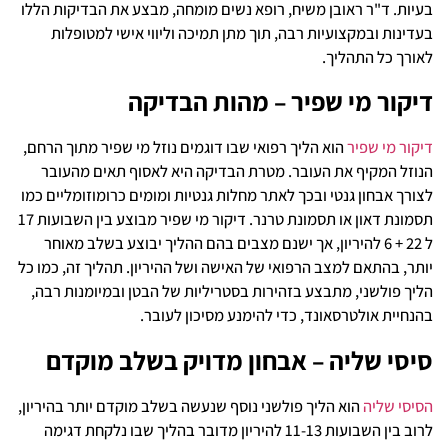
בעיות. ד"ר ראובן משיח, רופא נשים מומחה, מבצע את הבדיקות הללו
בעדינות ובמקצועיות רבה, תוך מתן תמיכה וליווי אישי למטופלות
לאורך כל התהליך.
דיקור מי שפיר – מהות הבדיקה
דיקור מי שפיר
הוא הליך רפואי שבו דוגמים נוזל מי שפיר מתוך הרחם,
הנוזל המקיף את העובר. מטרת הבדיקה היא לאסוף תאים מהעובר
לצורך אבחון גנטי ובכך לאתר מחלות גנטיות ומומים כרומוזומליים כמו
תסמונת דאון או תסמונת טרנר. דיקור מי שפיר מבוצע בין השבועות 17
ל 22 + 6 להיריון, אך ישנם מצבים בהם ההליך יבוצע בשלב מאוחר
יותר, בהתאם למצב הרפואי של האישה ושל ההיריון. תהליך זה, כמו כל
הליך פולשני, מתבצע בזהירות בסטריליות של הבטן ובמיומנות רבה,
בהנחיית אולטרסאונד, כדי להימנע מסיכון לעובר.
סיסי שליה – אבחון מדויק בשלב מוקדם
הסיסי שליה
הוא הליך פולשני נוסף שנעשה בשלב מוקדם יותר בהיריון,
לרוב בין השבועות 11-13 להיריון מדובר בהליך שבו נלקחת דגימה